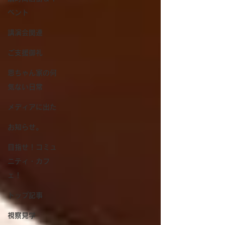
ベント
講演会関連
ご支援御礼
恩ちゃん家の何
気ない日常
メディアに出た
お知らせ。
目指せ！コミュ
ニティ・カフ
ェ！
トップ記事
視察見学