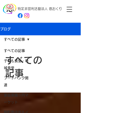
特定非営利活動法人
恩おくり
ブログ
すべての記事
すべての記事
すべての
子ども食堂・地
域食堂
記事
フードバンク関
連
家庭菜園０円マ
ーケット
扇町商店街＆イ