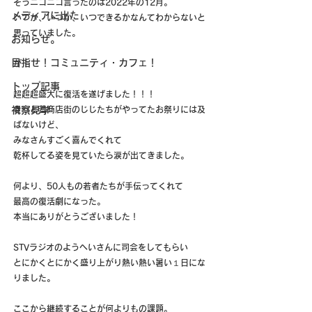
そうニコニコ言ったのは2022年の12月。
メディアに出た
いつか、いつか、いつできるかなんてわからないと
思っていました。
お知らせ。
目指せ！コミュニティ・カフェ！
が！
トップ記事
超超超盛大に復活を遂げました！！！
視察見学
きっと昔商店街のじじたちがやってたお祭りには及
ばないけど、
みなさんすごく喜んでくれて
乾杯してる姿を見ていたら涙が出てきました。
何より、50人もの若者たちが手伝ってくれて
最高の復活劇になった。
本当にありがとうございました！
STVラジオのようへいさんに司会をしてもらい
とにかくとにかく盛り上がり熱い熱い暑い１日にな
りました。
ここから継続することが何よりもの課題。