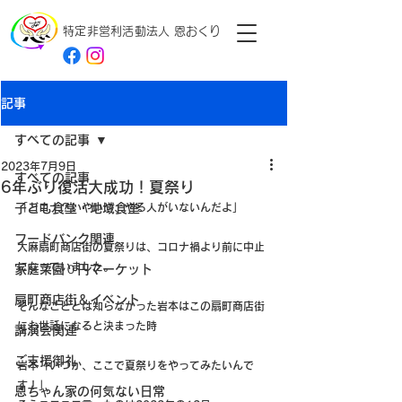
特定非営利活動法人
恩おくり
記事
すべての記事
2023年7月9日
すべての記事
6年ぶり復活大成功！夏祭り
子ども食堂・地域食堂
「コロナ？いやいや、やる人がいないんだよ」
フードバンク関連
大麻扇町商店街の夏祭りは、コロナ禍より前に中止
になっていました。
家庭菜園０円マーケット
扇町商店街＆イベント
そんなこととは知らなかった岩本はこの扇町商店街
にお世話になると決まった時
講演会関連
ご支援御礼
岩本「いつか、ここで夏祭りをやってみたいんで
す！」
恩ちゃん家の何気ない日常