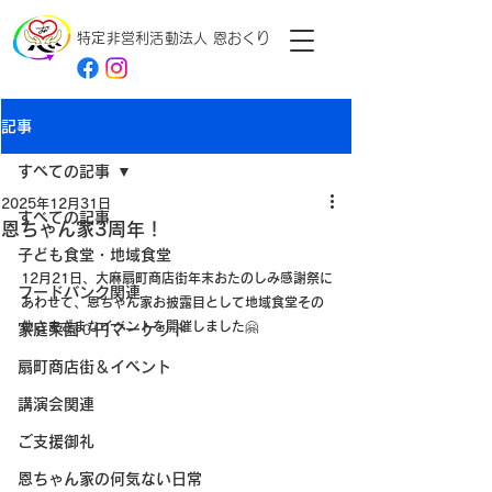
特定非営利活動法人
恩おくり
記事
すべての記事
2025年12月31日
すべての記事
恩ちゃん家3周年！
子ども食堂・地域食堂
12月21日、大麻扇町商店街年末おたのしみ感謝祭に
フードバンク関連
あわせて、恩ちゃん家お披露目として地域食堂その
他さまざまなイベントを開催しました🤗
家庭菜園０円マーケット
扇町商店街＆イベント
講演会関連
ご支援御礼
恩ちゃん家の何気ない日常