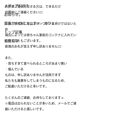
メディアに出た
お野菜ご提供くださる方は、できるだけ
収穫前にご連絡ください🙇‍♀️
お知らせ。
目指せ！コミュニティ・カフェ！
なお、事務所に毎日スタッフがいるわけではないた
め
トップ記事
場合によっては恩ちゃん家前のコンテナに入れてい
視察見学
ただくこともございます。
直接のお礼が言えず申し訳ありません🙇‍♀️
また、
・育ちすぎて食べられるところがあまり無い
・傷んでいる
ものは、申し訳ありませんが活用できず
私たちも廃棄をしてしまうものになるため、
ご配慮いただけると幸いです。
たくさんのご連絡、お待ちしております☺️
※電話は出られないことが多いため、メールでご連
絡いただけると嬉しいです。