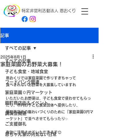
特定非営利活動法人
恩おくり
記事
すべての記事
2025年8月1日
すべての記事
家庭菜園のお野菜大募集！
子ども食堂・地域食堂
恩おくりでは家庭菜園で作りすぎちゃって
フードバンク関連
食べきれないお野菜を大募集していますれ
家庭菜園０円マーケット
いただいたお野菜は、子ども食堂で使わせてもらっ
扇町商店街＆イベント
たり、市内の子ども食堂団体へ提供したり、
扇町商店街の賑わいづくりのために「家庭菜園0円マ
講演会関連
ーケット」で並べさせてもらったり✨
ご支援御礼
有効に活用させていただきます😊
恩ちゃん家の何気ない日常